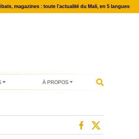
bats, magazines : toute l’actualité du Mali, en 5 langues
S
À PROPOS