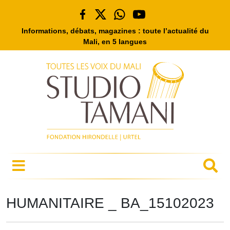
Informations, débats, magazines : toute l’actualité du
Mali, en 5 langues
HUMANITAIRE _ BA_15102023