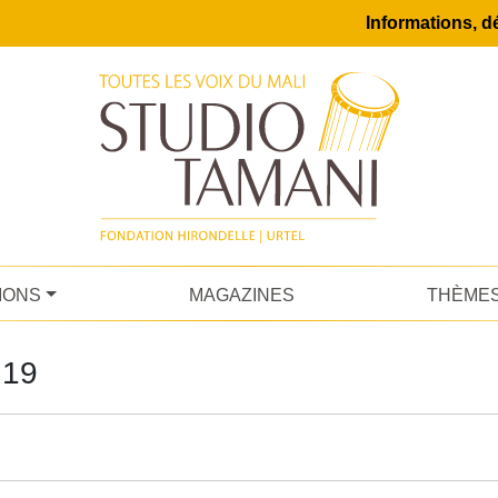
Informations, dé
IONS
MAGAZINES
THÈME
.19