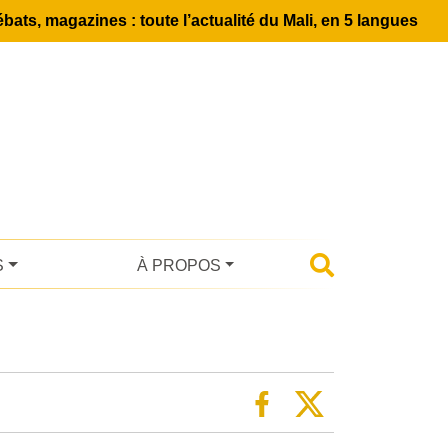
bats, magazines : toute l’actualité du Mali, en 5 langues
S
À PROPOS