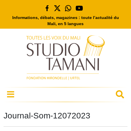
Informations, débats, magazines : toute l’actualité du
Mali, en 5 langues
Journal-Som-12072023