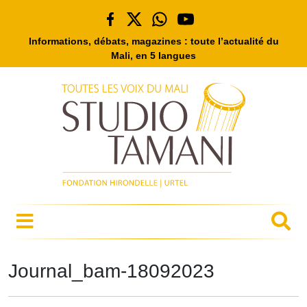
Informations, débats, magazines : toute l’actualité du
Mali, en 5 langues
Journal_bam-18092023