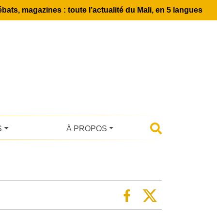
bats, magazines : toute l’actualité du Mali, en 5 langues
S
À PROPOS