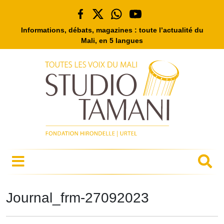
Informations, débats, magazines : toute l’actualité du
Mali, en 5 langues
Journal_frm-27092023