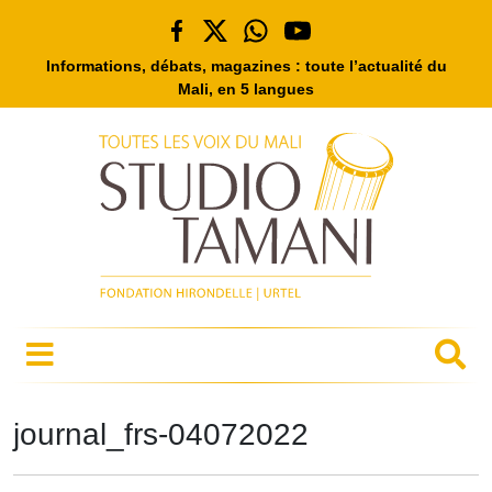
Informations, débats, magazines : toute l’actualité du
Mali, en 5 langues
journal_frs-04072022