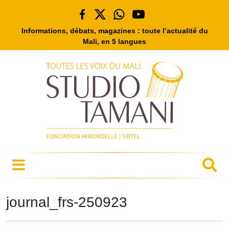
Informations, débats, magazines : toute l’actualité du
Mali, en 5 langues
journal_frs-250923