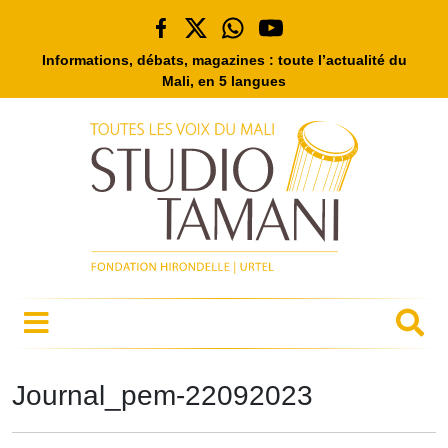
Informations, débats, magazines : toute l’actualité du
Mali, en 5 langues
Journal_pem-22092023