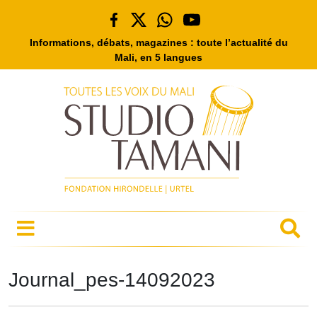
Informations, débats, magazines : toute l’actualité du
Mali, en 5 langues
Journal_pes-14092023