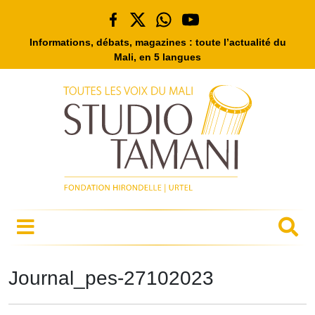
Informations, débats, magazines : toute l’actualité du
Mali, en 5 langues
Journal_pes-27102023