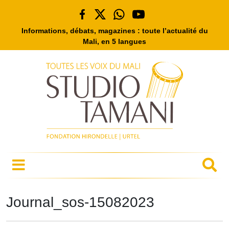
Informations, débats, magazines : toute l’actualité du
Mali, en 5 langues
Journal_sos-15082023