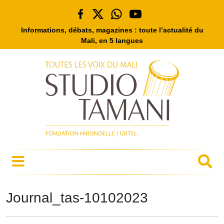
Informations, débats, magazines : toute l’actualité du
Mali, en 5 langues
Journal_tas-10102023