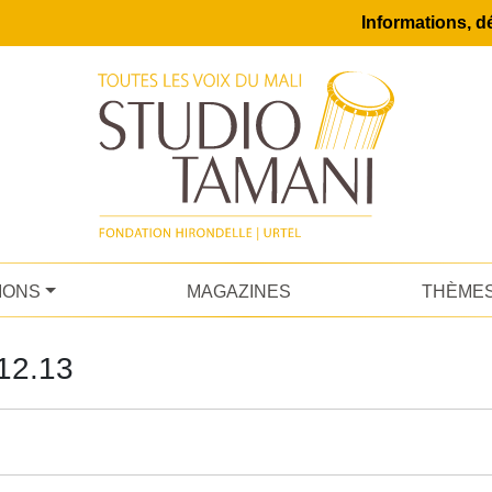
Informations, dé
IONS
MAGAZINES
THÈME
12.13