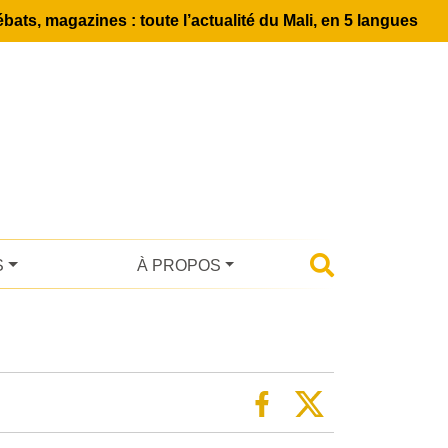
bats, magazines : toute l’actualité du Mali, en 5 langues
S
À PROPOS