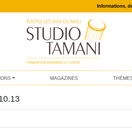
Informations, dé
IONS
MAGAZINES
THÈME
10.13