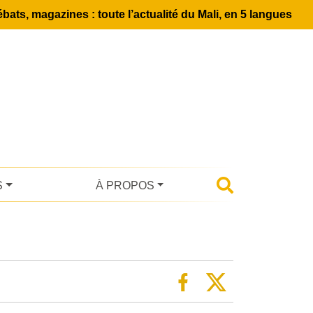
bats, magazines : toute l’actualité du Mali, en 5 langues
S
À PROPOS