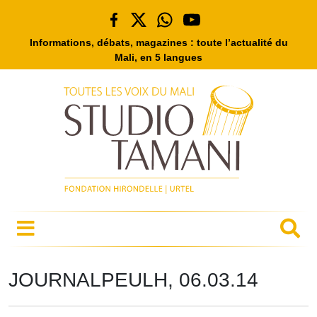
Informations, débats, magazines : toute l’actualité du
Mali, en 5 langues
JOURNALPEULH, 06.03.14