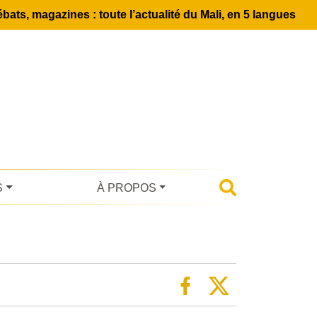
bats, magazines : toute l’actualité du Mali, en 5 langues
S
À PROPOS