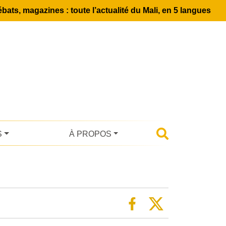
bats, magazines : toute l’actualité du Mali, en 5 langues
S
À PROPOS