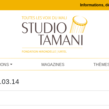
Informations, dé
IONS
MAGAZINES
THÈME
03.14