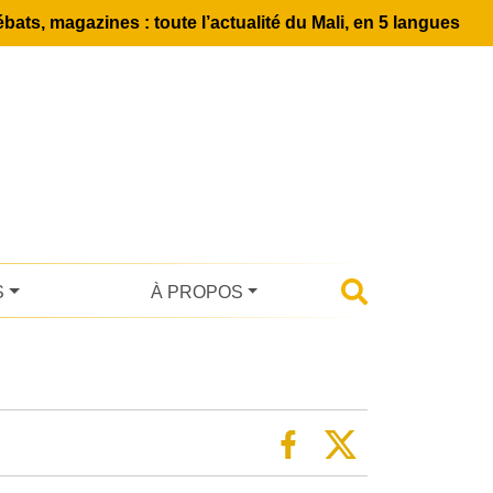
bats, magazines : toute l’actualité du Mali, en 5 langues
S
À PROPOS