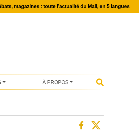
bats, magazines : toute l’actualité du Mali, en 5 langues
S
À PROPOS