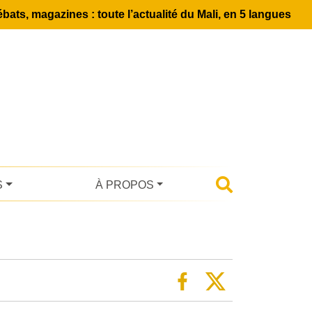
bats, magazines : toute l’actualité du Mali, en 5 langues
S
À PROPOS