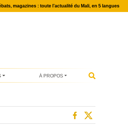
bats, magazines : toute l’actualité du Mali, en 5 langues
S
À PROPOS