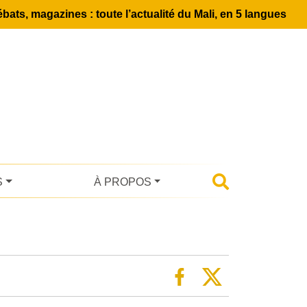
bats, magazines : toute l’actualité du Mali, en 5 langues
S
À PROPOS