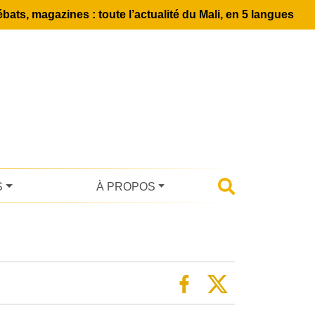
bats, magazines : toute l’actualité du Mali, en 5 langues
S
À PROPOS