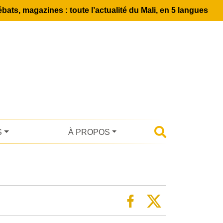
bats, magazines : toute l’actualité du Mali, en 5 langues
S
À PROPOS