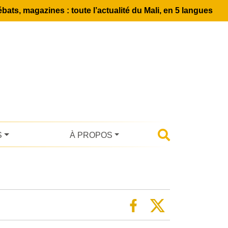
bats, magazines : toute l’actualité du Mali, en 5 langues
S
À PROPOS