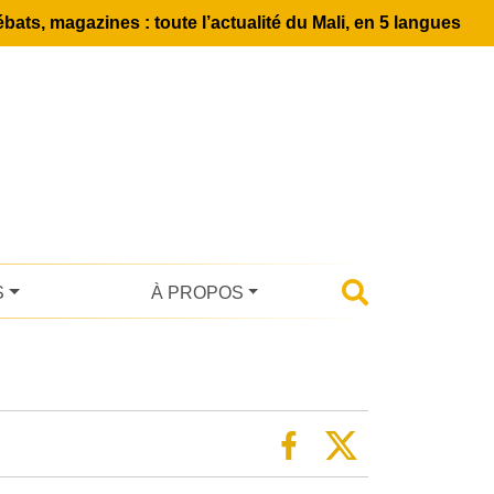
bats, magazines : toute l’actualité du Mali, en 5 langues
S
À PROPOS