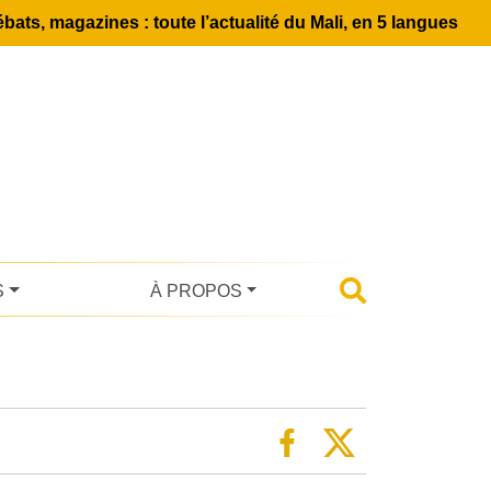
bats, magazines : toute l’actualité du Mali, en 5 langues
S
À PROPOS