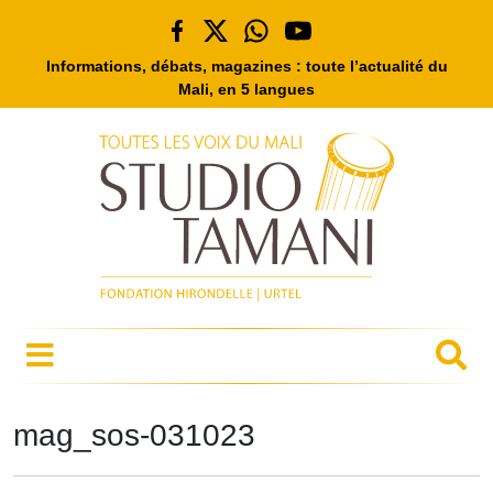
Informations, débats, magazines : toute l’actualité du
Mali, en 5 langues
mag_sos-031023