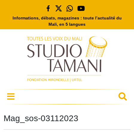
Informations, débats, magazines : toute l’actualité du
Mali, en 5 langues
Mag_sos-03112023