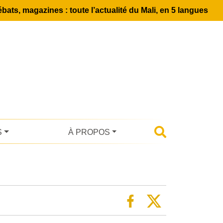
bats, magazines : toute l’actualité du Mali, en 5 langues
S
À PROPOS