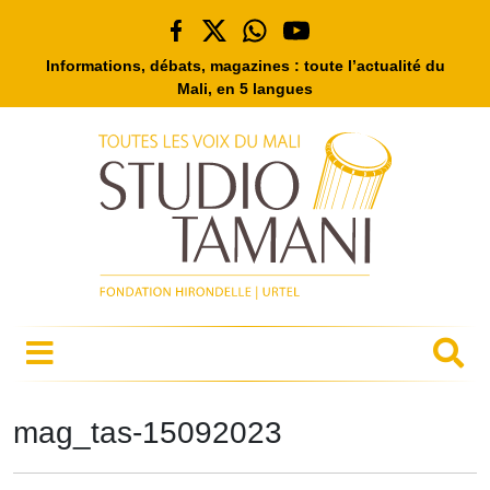
Informations, débats, magazines : toute l’actualité du
Mali, en 5 langues
mag_tas-15092023