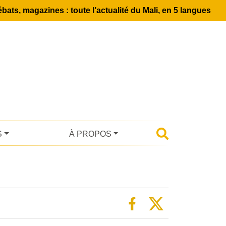
bats, magazines : toute l’actualité du Mali, en 5 langues
S
À PROPOS