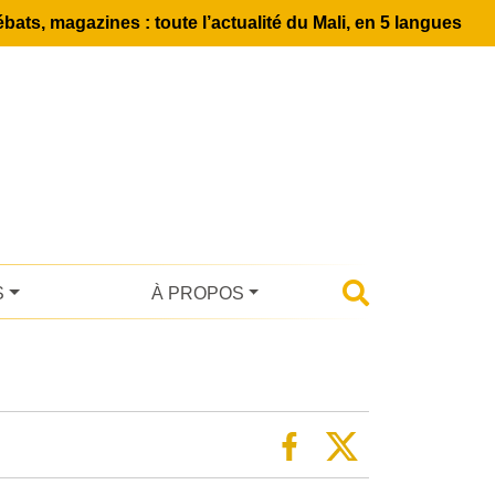
bats, magazines : toute l’actualité du Mali, en 5 langues
S
À PROPOS