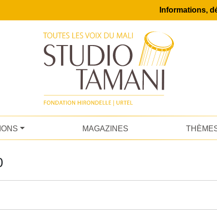
Informations, dé
IONS
MAGAZINES
THÈME
0