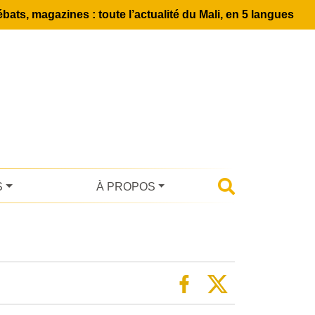
bats, magazines : toute l’actualité du Mali, en 5 langues
S
À PROPOS