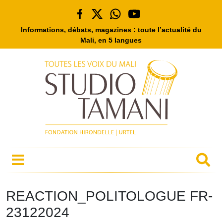
Informations, débats, magazines : toute l’actualité du
Mali, en 5 langues
REACTION_POLITOLOGUE FR-
23122024