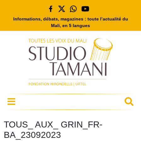
Informations, débats, magazines : toute l’actualité du
Mali, en 5 langues
TOUS_ AUX_ GRIN_FR-
BA_23092023