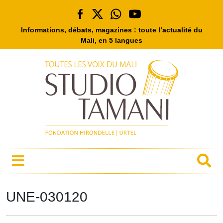
Informations, débats, magazines : toute l’actualité du
Mali, en 5 langues
UNE-030120