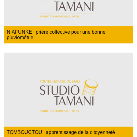
NIAFUNKE : prière collective pour une bonne
pluviométrie
TOMBOUCTOU : apprentissage de la citoyenneté