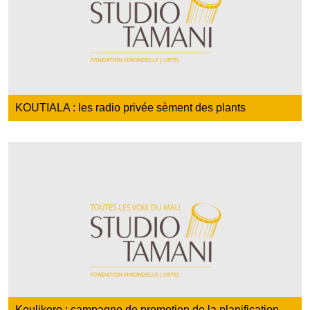
KOUTIALA : les radio privée sèment des plants
Koulikoro : campagne de promotion de la planification