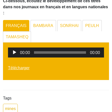
Ci-dessous, écoutez le développement de ces titres
dans nos journaux en français et en langues nationales
:
FRANÇAIS
BAMBARA
SONRHAI
PEULH
TAMASHEQ
Lecteur
00:00
00:00
audio
Télécharger
Tags
mines