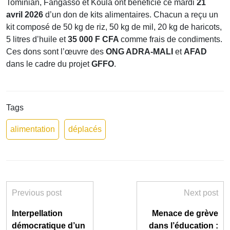
Tominian, Fangasso et Koula ont bénéficié ce mardi
21
avril 2026
d’un don de kits alimentaires. Chacun a reçu un
kit composé de 50 kg de riz, 50 kg de mil, 20 kg de haricots,
5 litres d’huile et
35 000 F CFA
comme frais de condiments.
Ces dons sont l’œuvre des
ONG ADRA-MALI
et
AFAD
dans le cadre du projet
GFFO
.
Tags
alimentation
déplacés
Previous post
Next post
Interpellation
Menace de grève
démocratique d’un
dans l’éducation :