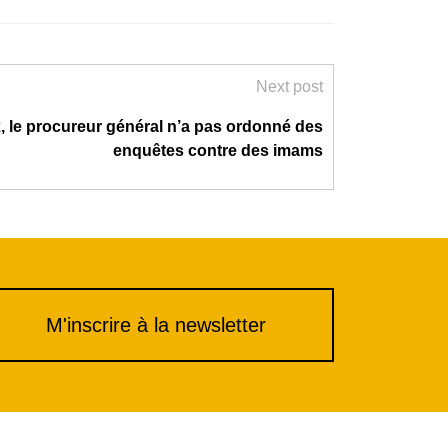
ou
diminuer
le
volume.
Next post
, le procureur général n’a pas ordonné des
enquêtes contre des imams
M'inscrire à la newsletter