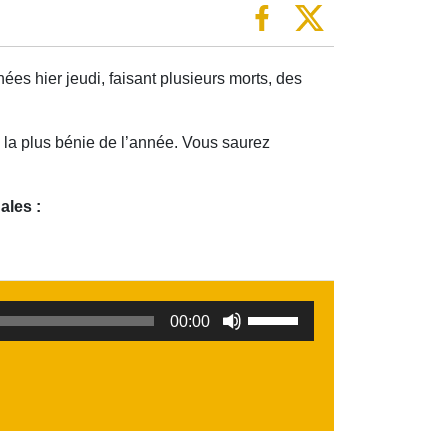
ées hier jeudi, faisant plusieurs morts, des
la plus bénie de l’année. Vous saurez
ales :
Utilisez
00:00
les
flèches
haut/bas
pour
augmenter