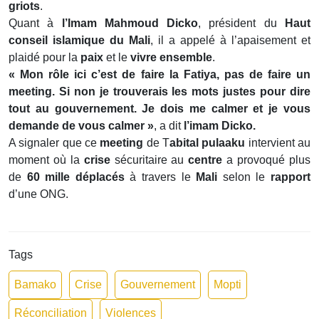
griots
.
Quant à
l’Imam Mahmoud Dicko
, président du
Haut
conseil islamique du Mali
, il a appelé à l’apaisement et
plaidé pour la
paix
et le
vivre ensemble
.
« Mon rôle ici c’est de faire la Fatiya, pas de faire un
meeting. Si non je trouverais les mots justes pour dire
tout au gouvernement. Je dois me calmer et je vous
demande de vous calmer »
, a dit
l’imam Dicko.
A signaler que ce
meeting
de T
abital pulaaku
intervient au
moment où la
crise
sécuritaire au
centre
a provoqué plus
de
60 mille déplacés
à travers le
Mali
selon le
rapport
d’une ONG.
Tags
Bamako
Crise
Gouvernement
Mopti
Réconciliation
Violences