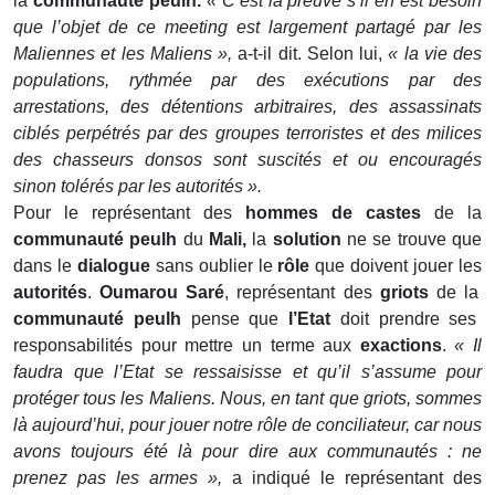
la
communauté peulh.
« C’est la preuve s’il en est besoin
que l’objet de ce meeting est largement partagé par les
Maliennes et les Maliens »,
a-t-il dit. Selon lui,
« la vie des
populations, rythmée par des exécutions par des
arrestations, des détentions arbitraires, des assassinats
ciblés perpétrés par des groupes terroristes et des milices
des chasseurs donsos sont suscités et ou encouragés
sinon tolérés par les autorités ».
Pour le représentant des
hommes de castes
de la
communauté peulh
du
Mali,
la
solution
ne se trouve que
dans le
dialogue
sans oublier le
rôle
que doivent jouer les
autorités
.
Oumarou Saré
, représentant des
griots
de la
communauté peulh
pense que
l’Etat
doit prendre ses
responsabilités pour mettre un terme aux
exactions
.
« Il
faudra que l’Etat se ressaisisse et qu’il s’assume pour
protéger tous les Maliens. Nous, en tant que griots, sommes
là aujourd’hui, pour jouer notre rôle de conciliateur, car nous
avons toujours été là pour dire aux communautés : ne
prenez pas les armes »,
a indiqué le représentant des