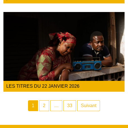
LES TITRES DU 22 JANVIER 2026
1
2
…
33
Suivant