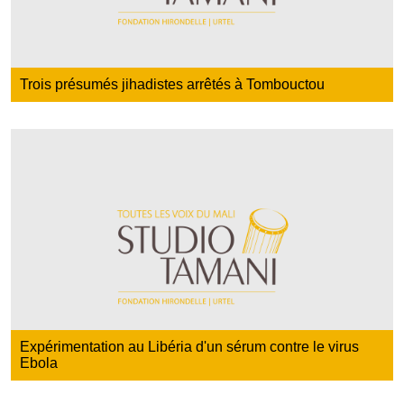
Trois présumés jihadistes arrêtés à Tombouctou
Expérimentation au Libéria d'un sérum contre le virus
Ebola