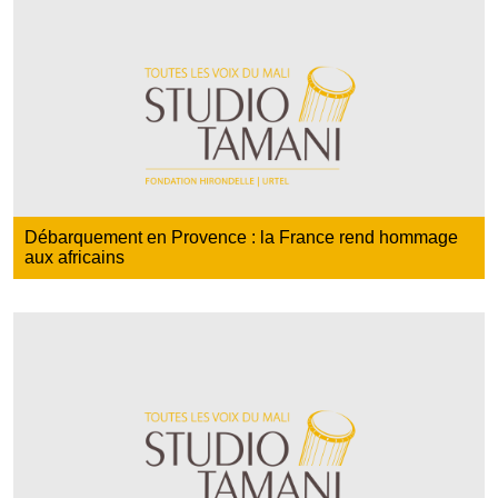
Débarquement en Provence : la France rend hommage
aux africains