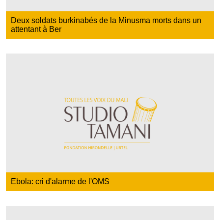
Deux soldats burkinabés de la Minusma morts dans un
attentant à Ber
Ebola: cri d'alarme de l'OMS