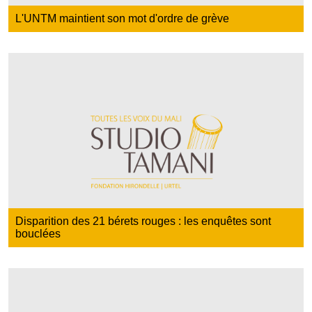
L'UNTM maintient son mot d'ordre de grève
Disparition des 21 bérets rouges : les enquêtes sont
bouclées