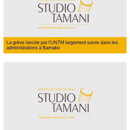
La grève lancée par l'UNTM largement suivie dans les
administrations à Bamako